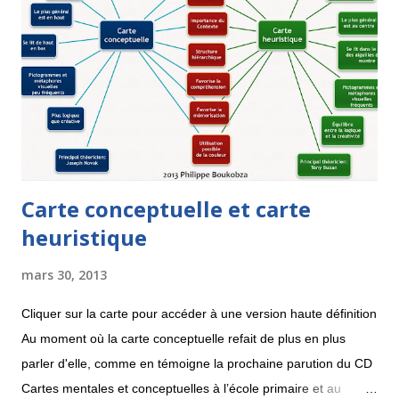
simplifier les branches car elles comportent beaucoup de texte.
Quoi qu'il en soit, ceci n'est qu'un début et le mind mapping se
rapproche à grand pas de la recherche documentaire, sur le
Web et pourquoi pas dans une base de donnée. Voici ci-
dessous une recherche et la carte insérable dans un site qui
en rés...
Carte conceptuelle et carte
heuristique
mars 30, 2013
Cliquer sur la carte pour accéder à une version haute définition
Au moment où la carte conceptuelle refait de plus en plus
parler d'elle, comme en témoigne la prochaine parution du CD
Cartes mentales et conceptuelles à l’école primaire et au