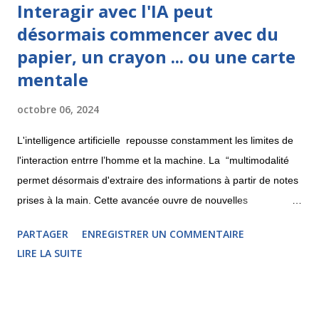
Interagir avec l'IA peut
désormais commencer avec du
papier, un crayon ... ou une carte
mentale
octobre 06, 2024
L'intelligence artificielle repousse constamment les limites de
l'interaction entrre l’homme et la machine. La “multimodalité
permet désormais d'extraire des informations à partir de notes
prises à la main. Cette avancée ouvre de nouvelles
perspectives pour la création de cartes mentales. Découvrons
PARTAGER
ENREGISTRER UN COMMENTAIRE
cela ici. Pixtral : l'IA qui déchiffre vos croquis La licorne
LIRE LA SUITE
française Mistral , spécialisée en IA, a récemment lancé Pixtral,
un modèle open source capable d'analyser les images fournies
par les utilisateurs. Cette fonctionnalité, accessible