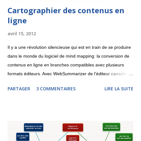
Cartographier des contenus en
ligne
avril 15, 2012
Il y a une révolution silencieuse qui est en train de se produire
dans le monde du logiciel de mind mapping: la conversion de
contenus en ligne en branches compatibles avec plusieurs
formats éditeurs. Avec WebSummarizer de l'éditeur canadien
Context Discovery , il est possible de rechercher dans
PARTAGER
3 COMMENTAIRES
LIRE LA SUITE
Wikipedia ou d'indiquer l'adresse d'une page Web afin de
récupérer un carte ou un nuage de mots clés. La carte pourra
être téléchargée au format MindManager, XMind, iThoughts
(pour iPad) ou encore MindGenius. Le système reconnaît les
concepts les plus importants et y rattache des parties du
contenu. Il est nécessaire, une fois la carte téléchargée, de