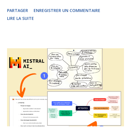
collège , j'aimerais partager une réflexion sur les différences et
PARTAGER
ENREGISTRER UN COMMENTAIRE
les points communs entre la carte heuristique et la carte
LIRE LA SUITE
conceptuelle. La carte conceptuelle apparaît sur le devant de
la scène dans les années 1970, pratiquement en même temps
que le mind mapping. Elle a comme théoricien principal le
chercheur Joseph Novak . La carte heuristique, quant à elle,
s'appuie sur les travaux de l'auteur, formateur et entrepreneur
britannique Tony Buzan . Ces deux techniques, comme nous
pouvons le voir ci-dessus, partagent de nombreux points
communs mais il ne faut pas les confondre. Personnellement,
j'utilise la carte conceptuelle lorsque je veux formaliser des
connaissances, remettre les concepts en ordre afin d'êt...