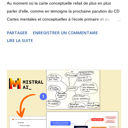
Au moment où la carte conceptuelle refait de plus en plus
parler d'elle, comme en témoigne la prochaine parution du CD
Cartes mentales et conceptuelles à l’école primaire et au
collège , j'aimerais partager une réflexion sur les différences et
PARTAGER
ENREGISTRER UN COMMENTAIRE
les points communs entre la carte heuristique et la carte
LIRE LA SUITE
conceptuelle. La carte conceptuelle apparaît sur le devant de
la scène dans les années 1970, pratiquement en même temps
que le mind mapping. Elle a comme théoricien principal le
chercheur Joseph Novak . La carte heuristique, quant à elle,
s'appuie sur les travaux de l'auteur, formateur et entrepreneur
britannique Tony Buzan . Ces deux techniques, comme nous
pouvons le voir ci-dessus, partagent de nombreux points
communs mais il ne faut pas les confondre. Personnellement,
j'utilise la carte conceptuelle lorsque je veux formaliser des
connaissances, remettre les concepts en ordre afin d'êt...