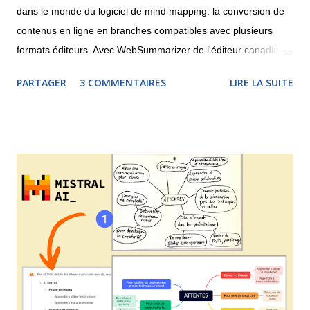
dans le monde du logiciel de mind mapping: la conversion de
contenus en ligne en branches compatibles avec plusieurs
formats éditeurs. Avec WebSummarizer de l'éditeur canadien
Context Discovery , il est possible de rechercher dans
PARTAGER
3 COMMENTAIRES
LIRE LA SUITE
Wikipedia ou d'indiquer l'adresse d'une page Web afin de
récupérer un carte ou un nuage de mots clés. La carte pourra
être téléchargée au format MindManager, XMind, iThoughts
(pour iPad) ou encore MindGenius. Le système reconnaît les
concepts les plus importants et y rattache des parties du
contenu. Il est nécessaire, une fois la carte téléchargée, de
simplifier les branches car elles comportent beaucoup de texte.
Quoi qu'il en soit, ceci n'est qu'un début et le mind mapping se
rapproche à grand pas de la recherche documentaire, sur le
Web et pourquoi pas dans une base de donnée. Voici ci-
dessous une recherche et la carte insérable dans un site qui
en rés...