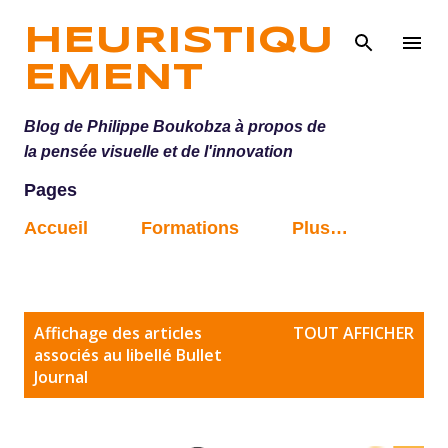
Accéder au contenu principal
HEURISTIQU
EMENT
Blog de Philippe Boukobza à propos de
la pensée visuelle et de l'innovation
Pages
Accueil
Formations
Plus…
A
Affichage des articles
TOUT AFFICHER
r
associés au libellé
Bullet
Journal
t
i
c