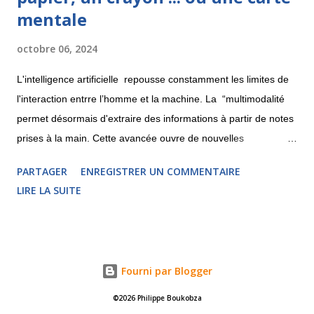
mentale
octobre 06, 2024
L'intelligence artificielle repousse constamment les limites de
l'interaction entrre l’homme et la machine. La “multimodalité
permet désormais d'extraire des informations à partir de notes
prises à la main. Cette avancée ouvre de nouvelles
perspectives pour la création de cartes mentales. Découvrons
PARTAGER
ENREGISTRER UN COMMENTAIRE
cela ici. Pixtral : l'IA qui déchiffre vos croquis La licorne
LIRE LA SUITE
française Mistral , spécialisée en IA, a récemment lancé Pixtral,
un modèle open source capable d'analyser les images fournies
par les utilisateurs. Cette fonctionnalité, accessible
gratuitement via le portail Le Chat, offre des possibilités
Fourni par Blogger
fascinantes. J'ai décidé de tester la capacité de cette IA à "lire"
et interpréter une carte mentale rapidement esquissée sur
©2026 Philippe Boukobza