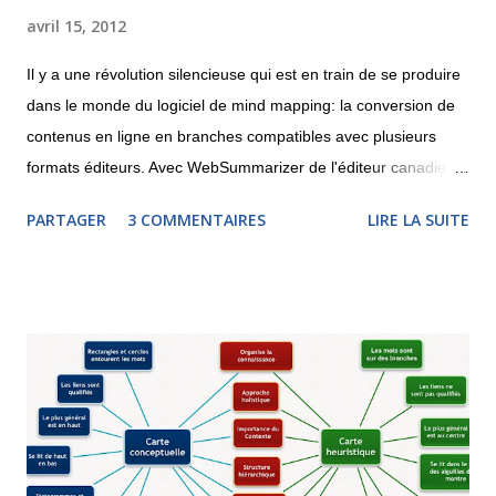
avril 15, 2012
Il y a une révolution silencieuse qui est en train de se produire
dans le monde du logiciel de mind mapping: la conversion de
contenus en ligne en branches compatibles avec plusieurs
formats éditeurs. Avec WebSummarizer de l'éditeur canadien
Context Discovery , il est possible de rechercher dans
PARTAGER
3 COMMENTAIRES
LIRE LA SUITE
Wikipedia ou d'indiquer l'adresse d'une page Web afin de
récupérer un carte ou un nuage de mots clés. La carte pourra
être téléchargée au format MindManager, XMind, iThoughts
(pour iPad) ou encore MindGenius. Le système reconnaît les
concepts les plus importants et y rattache des parties du
contenu. Il est nécessaire, une fois la carte téléchargée, de
simplifier les branches car elles comportent beaucoup de texte.
Quoi qu'il en soit, ceci n'est qu'un début et le mind mapping se
rapproche à grand pas de la recherche documentaire, sur le