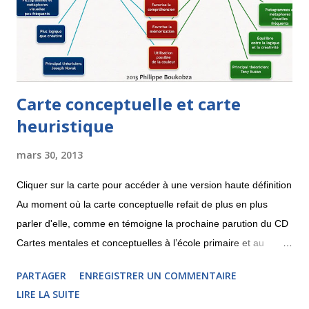
Web et pourquoi pas dans une base de donnée. Voici ci-
dessous une recherche et la carte insérable dans un site qui
en rés...
Carte conceptuelle et carte
heuristique
mars 30, 2013
Cliquer sur la carte pour accéder à une version haute définition
Au moment où la carte conceptuelle refait de plus en plus
parler d'elle, comme en témoigne la prochaine parution du CD
Cartes mentales et conceptuelles à l’école primaire et au
collège , j'aimerais partager une réflexion sur les différences et
PARTAGER
ENREGISTRER UN COMMENTAIRE
les points communs entre la carte heuristique et la carte
LIRE LA SUITE
conceptuelle. La carte conceptuelle apparaît sur le devant de