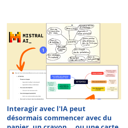
la scène dans les années 1970, pratiquement en même temps
que le mind mapping. Elle a comme théoricien principal le
chercheur Joseph Novak . La carte heuristique, quant à elle,
s'appuie sur les travaux de l'auteur, formateur et entrepreneur
britannique Tony Buzan . Ces deux techniques, comme nous
pouvons le voir ci-dessus, partagent de nombreux points
communs mais il ne faut pas les confondre. Personnellement,
j'utilise la carte conceptuelle lorsque je veux formaliser des
connaissances, remettre les concepts en ordre afin d'êt...
Interagir avec l'IA peut
désormais commencer avec du
papier, un crayon ... ou une carte