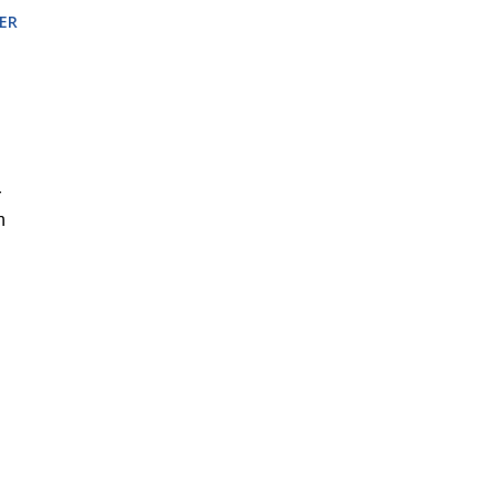
ER
r
n