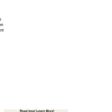
s
on
nt