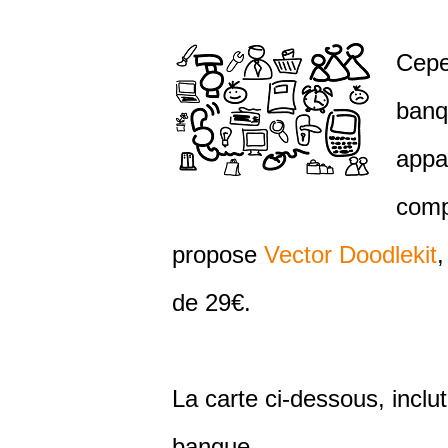
Cepen
banq
appa
comp
propose
Vector Doodlekit
,
de 29€.
La carte ci-dessous, inclu
banque.