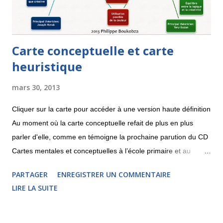
en rés...
Carte conceptuelle et carte
heuristique
mars 30, 2013
Cliquer sur la carte pour accéder à une version haute définition
Au moment où la carte conceptuelle refait de plus en plus
parler d'elle, comme en témoigne la prochaine parution du CD
Cartes mentales et conceptuelles à l’école primaire et au
collège , j'aimerais partager une réflexion sur les différences et
PARTAGER
ENREGISTRER UN COMMENTAIRE
les points communs entre la carte heuristique et la carte
LIRE LA SUITE
conceptuelle. La carte conceptuelle apparaît sur le devant de
la scène dans les années 1970, pratiquement en même temps
que le mind mapping. Elle a comme théoricien principal le