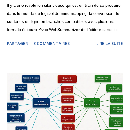
Il y a une révolution silencieuse qui est en train de se produire
dans le monde du logiciel de mind mapping: la conversion de
contenus en ligne en branches compatibles avec plusieurs
formats éditeurs. Avec WebSummarizer de l'éditeur canadien
Context Discovery , il est possible de rechercher dans
PARTAGER
3 COMMENTAIRES
LIRE LA SUITE
Wikipedia ou d'indiquer l'adresse d'une page Web afin de
récupérer un carte ou un nuage de mots clés. La carte pourra
être téléchargée au format MindManager, XMind, iThoughts
(pour iPad) ou encore MindGenius. Le système reconnaît les
concepts les plus importants et y rattache des parties du
contenu. Il est nécessaire, une fois la carte téléchargée, de
simplifier les branches car elles comportent beaucoup de texte.
Quoi qu'il en soit, ceci n'est qu'un début et le mind mapping se
rapproche à grand pas de la recherche documentaire, sur le
Web et pourquoi pas dans une base de donnée. Voici ci-
dessous une recherche et la carte insérable dans un site qui