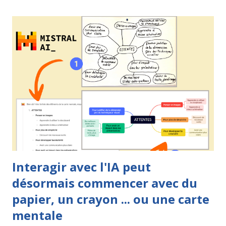
chercheur Joseph Novak . La carte heuristique, quant à elle,
s'appuie sur les travaux de l'auteur, formateur et entrepreneur
britannique Tony Buzan . Ces deux techniques, comme nous
pouvons le voir ci-dessus, partagent de nombreux points
communs mais il ne faut pas les confondre. Personnellement,
j'utilise la carte conceptuelle lorsque je veux formaliser des
connaissances, remettre les concepts en ordre afin d'êt...
Interagir avec l'IA peut
désormais commencer avec du
papier, un crayon ... ou une carte
mentale