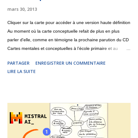
mars 30, 2013
Cliquer sur la carte pour accéder à une version haute définition
Au moment où la carte conceptuelle refait de plus en plus
parler d'elle, comme en témoigne la prochaine parution du CD
Cartes mentales et conceptuelles à l’école primaire et au
collège , j'aimerais partager une réflexion sur les différences et
PARTAGER
ENREGISTRER UN COMMENTAIRE
les points communs entre la carte heuristique et la carte
LIRE LA SUITE
conceptuelle. La carte conceptuelle apparaît sur le devant de
la scène dans les années 1970, pratiquement en même temps
que le mind mapping. Elle a comme théoricien principal le
chercheur Joseph Novak . La carte heuristique, quant à elle,
s'appuie sur les travaux de l'auteur, formateur et entrepreneur
britannique Tony Buzan . Ces deux techniques, comme nous
pouvons le voir ci-dessus, partagent de nombreux points
communs mais il ne faut pas les confondre. Personnellement,