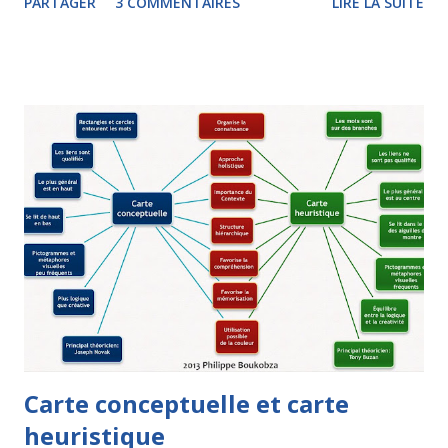
PARTAGER
3 COMMENTAIRES
LIRE LA SUITE
Wikipedia ou d'indiquer l'adresse d'une page Web afin de
récupérer un carte ou un nuage de mots clés. La carte pourra
être téléchargée au format MindManager, XMind, iThoughts
(pour iPad) ou encore MindGenius. Le système reconnaît les
concepts les plus importants et y rattache des parties du
contenu. Il est nécessaire, une fois la carte téléchargée, de
simplifier les branches car elles comportent beaucoup de texte.
Quoi qu'il en soit, ceci n'est qu'un début et le mind mapping se
rapproche à grand pas de la recherche documentaire, sur le
Web et pourquoi pas dans une base de donnée. Voici ci-
dessous une recherche et la carte insérable dans un site qui
en rés...
Carte conceptuelle et carte
heuristique