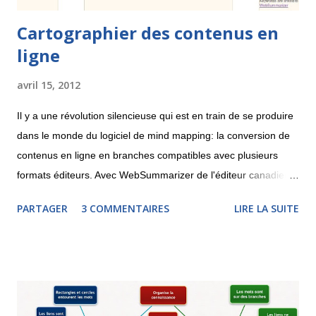
Cartographier des contenus en
ligne
avril 15, 2012
Il y a une révolution silencieuse qui est en train de se produire
dans le monde du logiciel de mind mapping: la conversion de
contenus en ligne en branches compatibles avec plusieurs
formats éditeurs. Avec WebSummarizer de l'éditeur canadien
Context Discovery , il est possible de rechercher dans
PARTAGER
3 COMMENTAIRES
LIRE LA SUITE
Wikipedia ou d'indiquer l'adresse d'une page Web afin de
récupérer un carte ou un nuage de mots clés. La carte pourra
être téléchargée au format MindManager, XMind, iThoughts
(pour iPad) ou encore MindGenius. Le système reconnaît les
concepts les plus importants et y rattache des parties du
contenu. Il est nécessaire, une fois la carte téléchargée, de