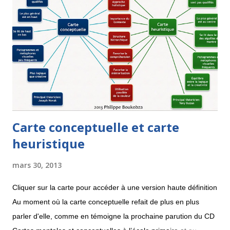
simplifier les branches car elles comportent beaucoup de texte.
Quoi qu'il en soit, ceci n'est qu'un début et le mind mapping se
rapproche à grand pas de la recherche documentaire, sur le
Web et pourquoi pas dans une base de donnée. Voici ci-
dessous une recherche et la carte insérable dans un site qui
en rés...
Carte conceptuelle et carte
heuristique
mars 30, 2013
Cliquer sur la carte pour accéder à une version haute définition
Au moment où la carte conceptuelle refait de plus en plus
parler d'elle, comme en témoigne la prochaine parution du CD