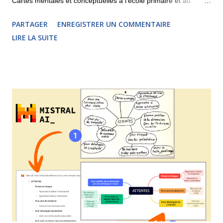
Cartes mentales et conceptuelles à l’école primaire et au
collège , j'aimerais partager une réflexion sur les différences et
PARTAGER
ENREGISTRER UN COMMENTAIRE
les points communs entre la carte heuristique et la carte
LIRE LA SUITE
conceptuelle. La carte conceptuelle apparaît sur le devant de
la scène dans les années 1970, pratiquement en même temps
que le mind mapping. Elle a comme théoricien principal le
chercheur Joseph Novak . La carte heuristique, quant à elle,
s'appuie sur les travaux de l'auteur, formateur et entrepreneur
britannique Tony Buzan . Ces deux techniques, comme nous
pouvons le voir ci-dessus, partagent de nombreux points
communs mais il ne faut pas les confondre. Personnellement,
j'utilise la carte conceptuelle lorsque je veux formaliser des
connaissances, remettre les concepts en ordre afin d'êt...