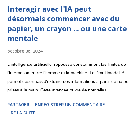
Interagir avec l'IA peut
désormais commencer avec du
papier, un crayon ... ou une carte
mentale
octobre 06, 2024
L'intelligence artificielle repousse constamment les limites de
l'interaction entrre l’homme et la machine. La “multimodalité
permet désormais d'extraire des informations à partir de notes
prises à la main. Cette avancée ouvre de nouvelles
perspectives pour la création de cartes mentales. Découvrons
PARTAGER
ENREGISTRER UN COMMENTAIRE
cela ici. Pixtral : l'IA qui déchiffre vos croquis La licorne
LIRE LA SUITE
française Mistral , spécialisée en IA, a récemment lancé Pixtral,
un modèle open source capable d'analyser les images fournies
par les utilisateurs. Cette fonctionnalité, accessible