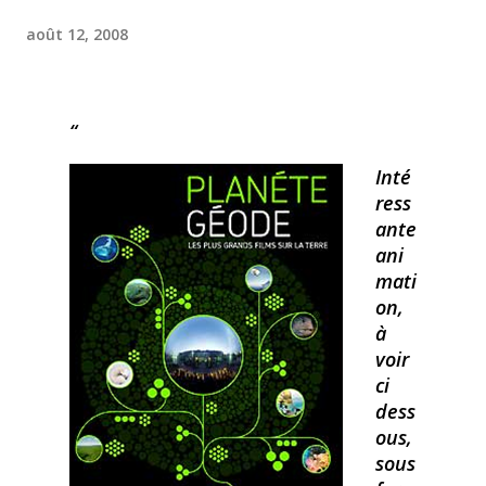
août 12, 2008
Inté
ress
ante
ani
mati
on,
à
voir
ci
dess
ous,
sous