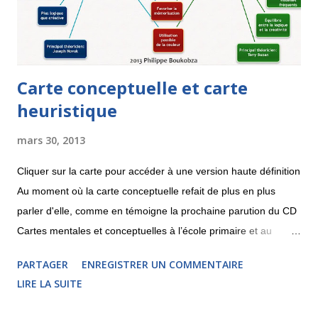
dessous une recherche et la carte insérable dans un site qui
en rés...
Carte conceptuelle et carte
heuristique
mars 30, 2013
Cliquer sur la carte pour accéder à une version haute définition
Au moment où la carte conceptuelle refait de plus en plus
parler d'elle, comme en témoigne la prochaine parution du CD
Cartes mentales et conceptuelles à l’école primaire et au
collège , j'aimerais partager une réflexion sur les différences et
PARTAGER
ENREGISTRER UN COMMENTAIRE
les points communs entre la carte heuristique et la carte
LIRE LA SUITE
conceptuelle. La carte conceptuelle apparaît sur le devant de
la scène dans les années 1970, pratiquement en même temps