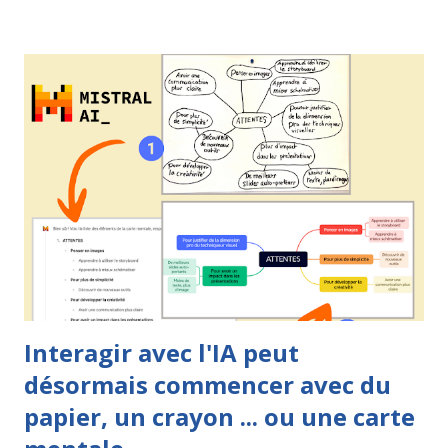
que le mind mapping. Elle a comme théoricien principal le
chercheur Joseph Novak . La carte heuristique, quant à elle,
s'appuie sur les travaux de l'auteur, formateur et entrepreneur
britannique Tony Buzan . Ces deux techniques, comme nous
pouvons le voir ci-dessus, partagent de nombreux points
communs mais il ne faut pas les confondre. Personnellement,
j'utilise la carte conceptuelle lorsque je veux formaliser des
connaissances, remettre les concepts en ordre afin d'êt...
Interagir avec l'IA peut
désormais commencer avec du
papier, un crayon ... ou une carte