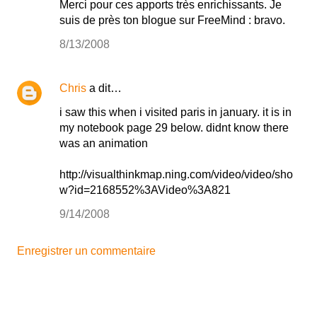
Merci pour ces apports très enrichissants. Je
suis de près ton blogue sur FreeMind : bravo.
8/13/2008
Chris
a dit…
i saw this when i visited paris in january. it is in
my notebook page 29 below. didnt know there
was an animation
http://visualthinkmap.ning.com/video/video/sho
w?id=2168552%3AVideo%3A821
9/14/2008
Enregistrer un commentaire