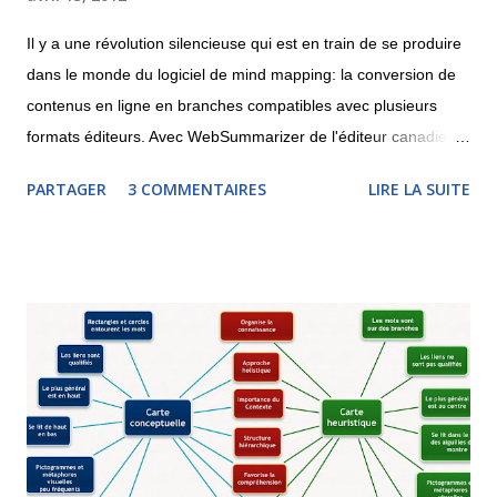
Il y a une révolution silencieuse qui est en train de se produire
dans le monde du logiciel de mind mapping: la conversion de
contenus en ligne en branches compatibles avec plusieurs
formats éditeurs. Avec WebSummarizer de l'éditeur canadien
Context Discovery , il est possible de rechercher dans
PARTAGER
3 COMMENTAIRES
LIRE LA SUITE
Wikipedia ou d'indiquer l'adresse d'une page Web afin de
récupérer un carte ou un nuage de mots clés. La carte pourra
être téléchargée au format MindManager, XMind, iThoughts
(pour iPad) ou encore MindGenius. Le système reconnaît les
concepts les plus importants et y rattache des parties du
contenu. Il est nécessaire, une fois la carte téléchargée, de
simplifier les branches car elles comportent beaucoup de texte.
Quoi qu'il en soit, ceci n'est qu'un début et le mind mapping se
rapproche à grand pas de la recherche documentaire, sur le
Web et pourquoi pas dans une base de donnée. Voici ci-