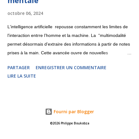
mentale
octobre 06, 2024
L'intelligence artificielle repousse constamment les limites de
l'interaction entrre l’homme et la machine. La “multimodalité
permet désormais d'extraire des informations à partir de notes
prises à la main. Cette avancée ouvre de nouvelles
perspectives pour la création de cartes mentales. Découvrons
PARTAGER
ENREGISTRER UN COMMENTAIRE
cela ici. Pixtral : l'IA qui déchiffre vos croquis La licorne
LIRE LA SUITE
française Mistral , spécialisée en IA, a récemment lancé Pixtral,
un modèle open source capable d'analyser les images fournies
par les utilisateurs. Cette fonctionnalité, accessible
gratuitement via le portail Le Chat, offre des possibilités
Fourni par Blogger
fascinantes. J'ai décidé de tester la capacité de cette IA à "lire"
et interpréter une carte mentale rapidement esquissée sur
©2026 Philippe Boukobza
papier. Étape par étape : de la carte papier à l'analyse IA