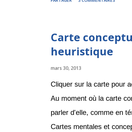
PARTAGER
3 COMMENTAIRES
Wikipedia ou d'indiquer l
récupérer un carte ou un 
Carte conceptu
être téléchargée au form
heuristique
(pour iPad) ou encore Mi
concepts les plus importan
mars 30, 2013
contenu. Il est nécessaire,
Cliquer sur la carte pour 
simplifier les branches ca
Au moment où la carte conc
Quoi qu'il en soit, ceci n
parler d'elle, comme en t
rapproche à grand pas de 
Cartes mentales et concept